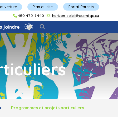
'ouverture
Plan du site
Portail Parents
450 472-1440
horizon-soleil@cssmi.qc.ca
s joindre
iculiers
n
Programmes et projets particuliers