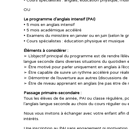
• Cours spécialistes : anglais, éducation physique, mus
OU
Le programme d’anglais intensif (PAI)
• 5 mois en anglais intensif
• 5 mois académique accéléré
• Examens du ministère en janvier ou en juin (selon le g
• Cours spécialistes : éducation physique et musique
Éléments à considérer :
➢ L’objectif principal du programme est de rendre l’élève
langue seconde dans diverses situations du quotidien 
➢ Être motivé pour parler uniquement en anglais à l’éco
➢ Être capable de suivre un rythme accéléré pour réali
➢ Démontrer de l’ouverture aux autres (discussions de gr
➢ Être de niveau apprenant en anglais (ne pas être de n
Passage primaire-secondaire :
Tous les élèves de 6e année, PAI ou classe régulière, p
l’anglais langue seconde au choix du cours régulier ou e
Nous vous invitons à échanger avec votre enfant afin de
intérêts.
Une inscription au PAI sans engagement ni motivation 