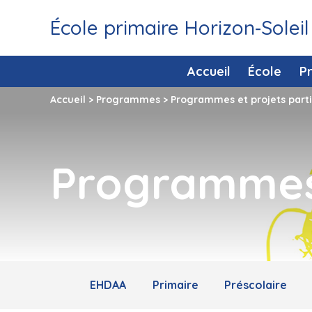
École primaire Horizon‑Soleil
Accueil
École
P
Accueil
>
Programmes
>
Programmes et projets parti
Programmes 
EHDAA
Primaire
Préscolaire