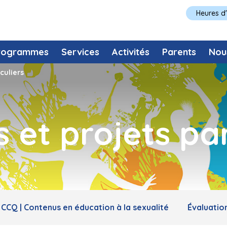
Heures d
rogrammes
Services
Activités
Parents
Nou
culiers
et projets part
CCQ | Contenus en éducation à la sexualité
Évaluatio