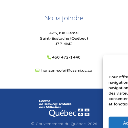
Nous joindre
425, rue Hamel
Saint-Eustache (Québec)
J7P 4M2
450 472-1440
horizon-soleil@cssmi.qc.ca
Pour offri
navigation
navigation
des visite
consenteme
et fonctio
Ac
© Gouvernement du Québec, 2026