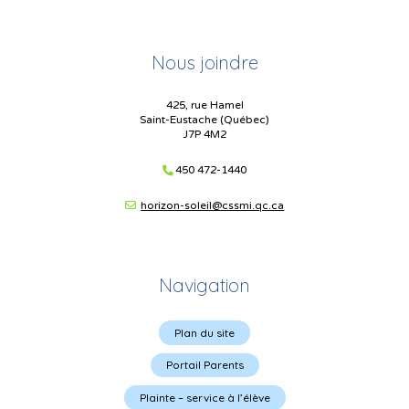
Nous joindre
425, rue Hamel
Saint-Eustache (Québec)
J7P 4M2
450 472-1440
horizon-soleil@cssmi.qc.ca
Navigation
Plan du site
Portail Parents
Plainte – service à l’élève