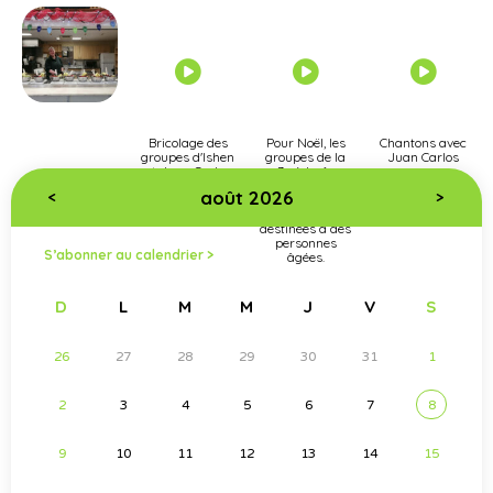
Bricolage des
Pour Noël, les
Chantons avec
groupes d'Ishen
groupes de la
Juan Carlos
et Juan Carlos
3e à la 6e
année ont
août 2026
<
>
réalisé des
cartes
destinées à des
personnes
S’abonner au calendrier >
âgées.
D
L
M
M
J
V
S
26
27
28
29
30
31
1
2
3
4
5
6
7
8
9
10
11
12
13
14
15