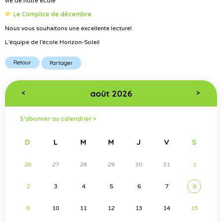
vie de notre école
Le Complice de décembre
Nous vous souhaitons une excellente lecture!
L’équipe de l’école Horizon-Soleil
Retour
Partager
août 2026
<
>
S’abonner au calendrier >
D
L
M
M
J
V
S
26
27
28
29
30
31
1
2
3
4
5
6
7
8
9
10
11
12
13
14
15