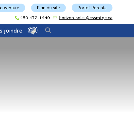
'ouverture
Plan du site
Portail Parents
450 472-1440
horizon-soleil@cssmi.qc.ca
s joindre