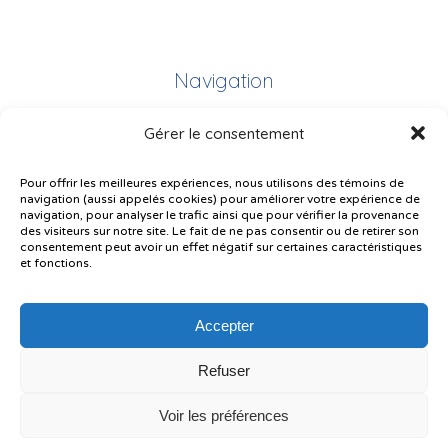
Navigation
Gérer le consentement
Plan du site
Portail Parents
Pour offrir les meilleures expériences, nous utilisons des témoins de
navigation (aussi appelés cookies) pour améliorer votre expérience de
Plainte – service à l’élève
navigation, pour analyser le trafic ainsi que pour vérifier la provenance
des visiteurs sur notre site. Le fait de ne pas consentir ou de retirer son
Politique de confidentialité
consentement peut avoir un effet négatif sur certaines caractéristiques
et fonctions.
Accepter
Refuser
© Gouvernement du Québec, 2026
Voir les préférences
Le CSSMI autorise certaines intelligences artificielles contrôlées et
sécurisées. Par conséquent, des outils d’intelligence artificielle autorisés