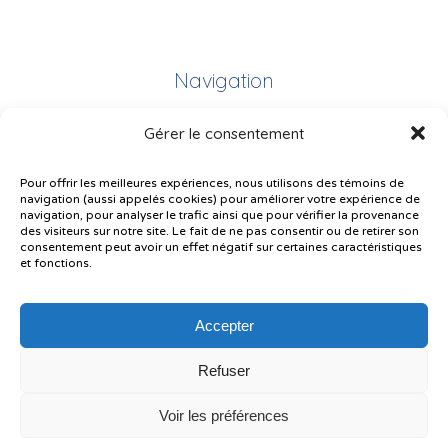
Navigation
Gérer le consentement
Plan du site
Portail Parents
Pour offrir les meilleures expériences, nous utilisons des témoins de
navigation (aussi appelés cookies) pour améliorer votre expérience de
Plainte – service à l’élève
navigation, pour analyser le trafic ainsi que pour vérifier la provenance
des visiteurs sur notre site. Le fait de ne pas consentir ou de retirer son
Politique de confidentialité
consentement peut avoir un effet négatif sur certaines caractéristiques
et fonctions.
Accepter
Refuser
© Gouvernement du Québec, 2026
Voir les préférences
Le CSSMI autorise certaines intelligences artificielles contrôlées et
sécurisées. Par conséquent, des outils d’intelligence artificielle autorisés