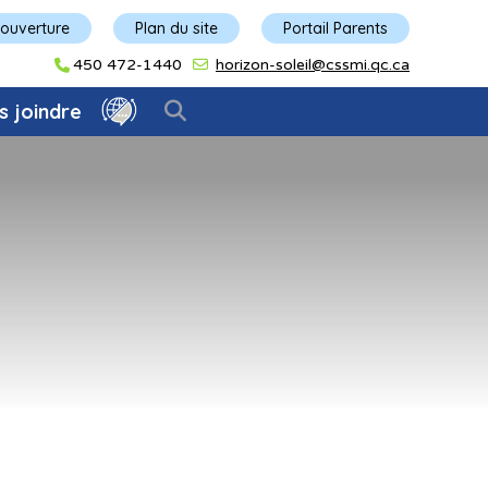
'ouverture
Plan du site
Portail Parents
450 472-1440
horizon-soleil@cssmi.qc.ca
s joindre